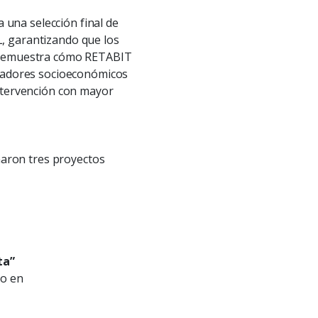
a una selección final de
L, garantizando que los
so demuestra cómo RETABIT
dicadores socioeconómicos
intervención con mayor
eñaron tres proyectos
ta”
to en