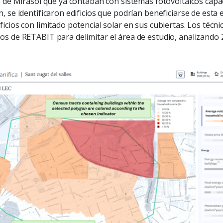
co de Mirasol que ya contaban con sistemas fotovoltaicos cap
, se identificaron edificios que podrían beneficiarse de esta e
icios con limitado potencial solar en sus cubiertas. Los técni
s de RETABIT para delimitar el área de estudio, analizando 2.