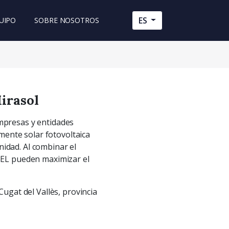
ES
UIPO
SOBRE NOSOTROS
irasol
mpresas y entidades
ente solar fotovoltaica
idad. Al combinar el
 CEL pueden maximizar el
Cugat del Vallès, provincia