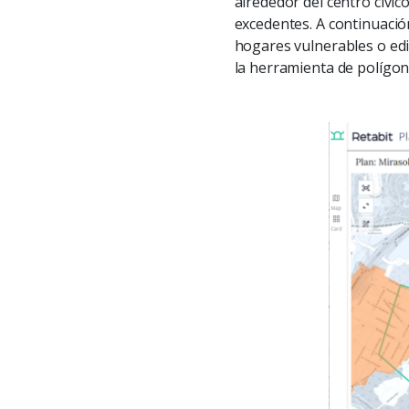
alrededor del centro cívi
excedentes. A continuación
hogares vulnerables o edif
la herramienta de polígono