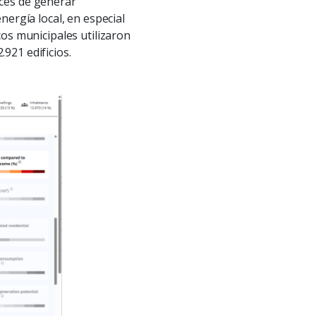
aces de generar
nergía local, en especial
cos municipales utilizaron
921 edificios.